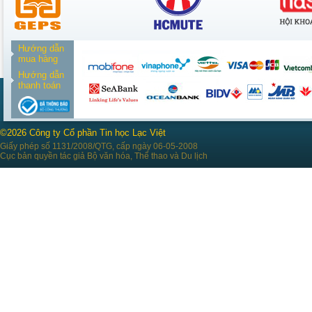
Hướng dẫn
mua hàng
Hướng dẫn
thanh toán
©2026 Công ty Cổ phần Tin học Lạc Việt
Giấy phép số 1131/2008/QTG, cấp ngày 06-05-2008
Cục bản quyền tác giả Bộ văn hóa, Thể thao và Du lịch