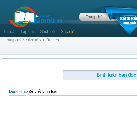
Trang chủ
Tất cả
Tạp chí
Sách bộ
Sách lẻ
\
\
Trang chủ
Sách lẻ
Tuổi Teen
Bình luận bạn đọc
để viết bình luận
Đăng nhập