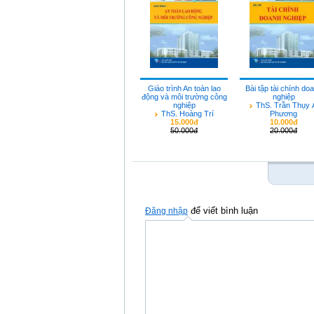
Giáo trình An toàn lao
Bài tập tài chính do
động và môi trường công
nghiệp
nghiệp
ThS. Trần Thụy 
ThS. Hoàng Trí
Phương
15.000đ
10.000đ
50.000đ
20.000đ
để viết bình luận
Đăng nhập