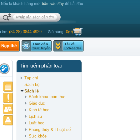
. Nếu là khách hàng mới
bấm vào đây
để bắt đầu
(84-28) 3844 4929
0
(
0
)
 trợ:
Giỏ hàng:
Tìm kiếm phân loại
Tạp chí
Sách bộ
Sách lẻ
Bách khoa toàn thư
Giáo dục
Kinh tế học
Lịch sử
Luật học
Phong thủy & Thuật số
Sức khỏe