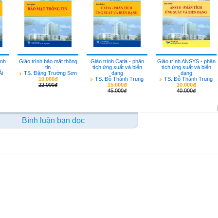
anh
Giáo trình bảo mật thông
Giáo trình Catia - phân
Giáo trình ANSYS - phân
tin
tích ứng suất và biến
tích ứng suất và biến
Ái
TS. Đặng Trường Sơn
dạng
dạng
10.000đ
TS. Đỗ Thành Trung
TS. Đỗ Thành Trung
22.000đ
15.000đ
10.000đ
45.000đ
40.000đ
Bình luận bạn đọc