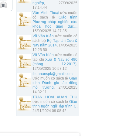
nghiệp
, 27/09/2025
17:14:44
Văn Minh Thoại
ước muốn
có sách lẻ
Giáo trình
Phương pháp nghiên cứu
khoa học giáo dục...
,
15/09/2025 14:27:35
Vũ Văn Kiên
ước muốn có
sách bộ
Bộ Tạp chí Xưa &
Nay năm 2014
, 14/05/2025
12:25:50
Vũ Văn Kiên
ước muốn có
tạp chí
Xưa & Nay số 490
(tháng 12.2017)
,
12/05/2025 10:57:12
thuananspk@gmail.com
ước muốn có sách lẻ
Giáo
trình Đánh giá tác động
môi trường
, 24/01/2025
14:32:11
TRAN HOAI XUAN THU
ước muốn có sách lẻ
Giáo
trình ngôn ngữ lập trình C
,
24/11/2024 09:08:42