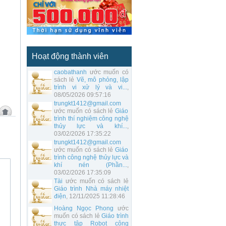
Hoạt động thành viên
caobathanh
ước muốn có
sách lẻ
Vẽ, mô phỏng, lập
trình vi xử lý và vi...
,
08/05/2026 09:57:16
trungkt1412@gmail.com
ước muốn có sách lẻ
Giáo
trình thí nghiệm công nghệ
thủy lực và khí...
,
03/02/2026 17:35:22
trungkt1412@gmail.com
ước muốn có sách lẻ
Giáo
trình công nghệ thủy lực và
khí nén (Phần...
,
03/02/2026 17:35:09
Tài
ước muốn có sách lẻ
Giáo trình Nhà máy nhiệt
điện
, 12/11/2025 11:28:46
Hoàng Ngọc Phong
ước
muốn có sách lẻ
Giáo trình
thực tập Robot công