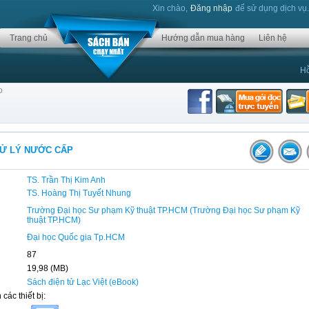
Xin chào,
Đăng nhập
để sử dụng dịch vụ
Trang chủ
Hướng dẫn mua hàng
Liên hệ
Hỗ
o
XỬ LÝ NƯỚC CẤP
TS. Trần Thị Kim Anh
TS. Hoàng Thị Tuyết Nhung
Trường Đại học Sư phạm Kỹ thuật TP.HCM (Trường Đại học Sư phạm Kỹ
thuật TP.HCM)
Đại học Quốc gia Tp.HCM
87
19,98 (MB)
Sách điện tử Lạc Việt (eBook)
 các thiết bị: