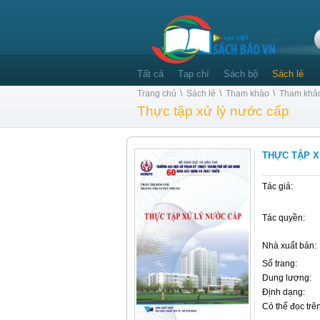
Tất cả
Tạp chí
Sách bộ
Sách lẻ
\
\
\
Trang chủ
Sách lẻ
Tham khảo
Tham khả
Thực tập xử lý nước cấp
THỰC TẬP 
Tác giả:
Tác quyền:
Nhà xuất bản:
Số trang:
Dung lượng:
Định dạng:
Có thể đọc trên