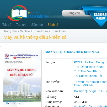
Trang chủ
Tất cả
Tạp chí
Sách bộ
Sách lẻ
\
\
\
Trang chủ
Sách lẻ
Tham khảo
Tham khảo
Máy và hệ thống điều khiển số
MÁY VÀ HỆ THỐNG ĐIỀU KHIỂN SỐ
Tác giả:
PGS.TS Lê Hiếu Giang
ThS. Đặng Minh Phụng
ThS. Thái Văn Phước
TS. Quách Thanh Hải
Tác quyền:
Trường Đại học Sư phạm
thuật TP.HCM)
Nhà xuất bản:
Đại học Quốc gia Tp.HC
Số trang:
514
Dung lượng:
36,7 (MB)
Định dạng:
Sách điện tử Lạc Việt (e