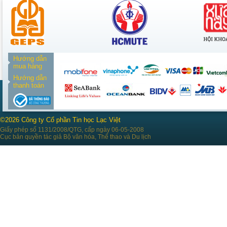
Hướng dẫn
mua hàng
Hướng dẫn
thanh toán
©2026 Công ty Cổ phần Tin học Lạc Việt
Giấy phép số 1131/2008/QTG, cấp ngày 06-05-2008
Cục bản quyền tác giả Bộ văn hóa, Thể thao và Du lịch