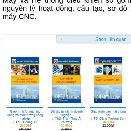
Máy và Hệ thống điều khiển số gồm
nguyên lý hoạt động, cấu tạo, sơ đồ
máy CNC.
Sách liên quan
Giáo trình An toàn lao
Bài tập tài chính doanh
Giáo trình bảo mật thông
động và môi trường công
nghiệp
tin
nghiệp
ThS. Trần Thụy Ái
TS. Đặng Trường Sơn
ThS. Hoàng Trí
Phương
10.000đ
15.000đ
10.000đ
22.000đ
50.000đ
20.000đ