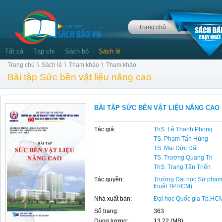
Trang chủ
Tất cả
Tạp chí
Sách bộ
Sách lẻ
\
\
\
Trang chủ
Sách lẻ
Tham khảo
Tham khảo
Bài tập Sức bền vật liệu nâng cao
BÀI TẬP SỨC BỀN VẬT LIỆU NÂNG CAO
Tác giả:
ThS. Lê Thanh Phong
TS. Phạm Tấn Hùng
TS. Mai Đức Đãi
TS. Trương Quang Tri
ThS. Trang Tấn Triển
Tác quyền:
Trường Đại học Sư phạm
thuật TP.HCM)
Nhà xuất bản:
Đại học Quốc gia Tp.HC
Số trang:
363
Dung lượng:
13,22 (MB)