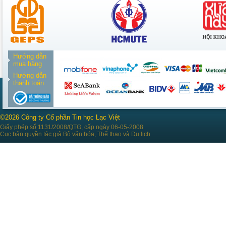
Hướng dẫn
mua hàng
Hướng dẫn
thanh toán
©2026 Công ty Cổ phần Tin học Lạc Việt
Giấy phép số 1131/2008/QTG, cấp ngày 06-05-2008
Cục bản quyền tác giả Bộ văn hóa, Thể thao và Du lịch