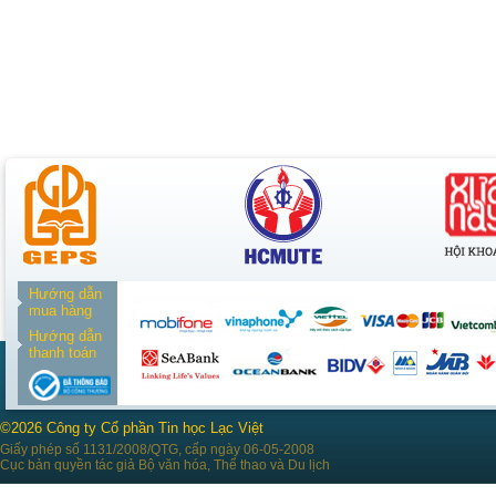
Hướng dẫn
mua hàng
Hướng dẫn
thanh toán
©2026 Công ty Cổ phần Tin học Lạc Việt
Giấy phép số 1131/2008/QTG, cấp ngày 06-05-2008
Cục bản quyền tác giả Bộ văn hóa, Thể thao và Du lịch